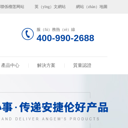
聯係榴莲网站
英（yīng）文網站
網站（zhàn）地圖
服（fú）務熱（rè）線
400-990-2688
產品中心
解決方案
質量認證