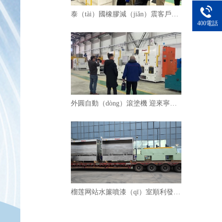
泰（tài）國橡膠減（jiǎn）震客戶到訪 現場驗收自動噴膠機PZB40
400電話
外圓自動（dòng）滾塗機 迎來寧波汽車部件老客戶的現場驗收
榴莲网站水簾噴漆（qī）室順利發貨，助力（lì）客戶提升塗裝效率