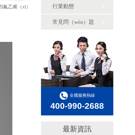
行業動態
四氟乙烯（xī）
常見問（wèn）題
全國服務熱線
400-990-2688
最新資訊