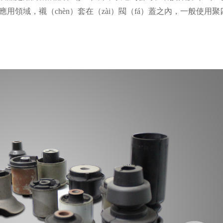
應用領域，襯（chèn）套在（zài）閥（fá）蓋之內，一般使用聚