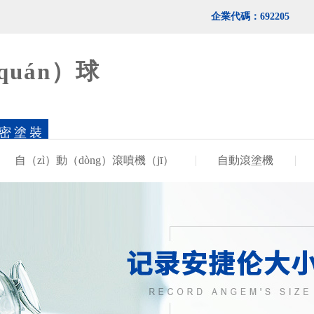
企業代碼：692205
quán）球
精密塗裝
自（zì）動（dòng）滾噴機（jī）
自動滾塗機