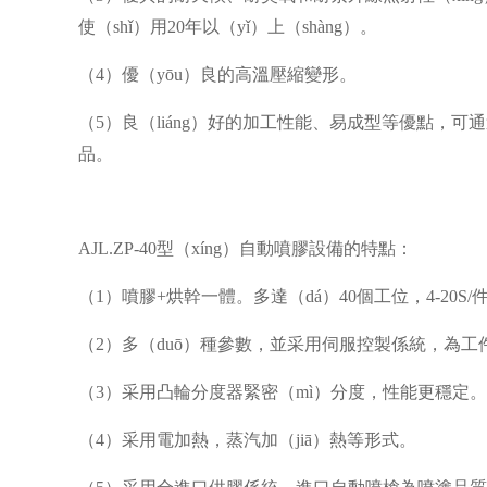
使（shǐ）用
20年以（yǐ）上（shàng）。
（
4）優（yōu）良的高溫壓縮變形。
（
5）良（liáng）好的加工性能、易成型等優點，
品。
AJL.ZP-40型（xíng）自動噴膠設備的特點：
（
1）噴膠+烘幹一體。多達（dá）40個工位，4-20
（
2）多（duō）種參數，並采用伺服控製係統，為
（
3）采用凸輪分度器緊密（mì）分度，性能更穩定。
（
4）采用電加熱，蒸汽加（jiā）熱等形式。