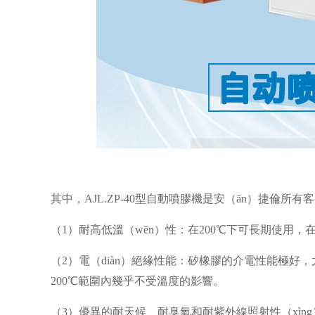
其中，AJL.ZP-40型自動噴膠機是安（ān）捷倫所有
（
1）耐高低溫（wēn）性：在200℃下可長期使用，在
（
2）電（diàn）絕緣性能：矽橡膠的介電性能極好，
200℃範圍內幾乎不受溫度的影響。
（
3）優
異的耐天候、耐臭氧和耐紫外線照射性（xìng