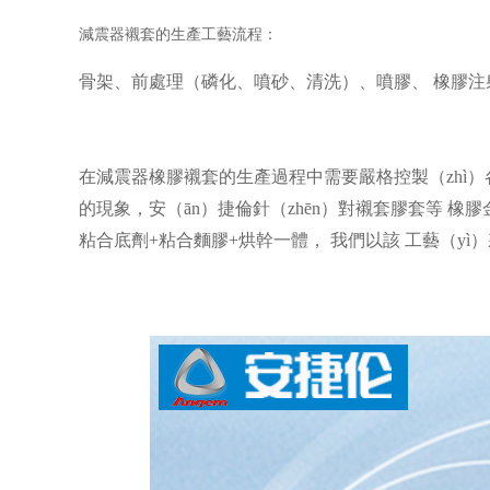
減震器襯套的生產工藝流程：
骨架
、
前處理（磷化、噴砂、清洗）
、
噴膠
、
橡膠注
在減震
器
橡膠襯套的生產過程中
需要
嚴格控製（zhì
的現象，
安（ān）捷倫針（zhēn）對襯套膠套等
橡膠
粘合底劑
+
粘合麵膠
+烘幹一體，
我們
以該
工藝（yì