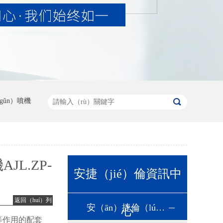
gǔn）噴機
L.ZP-
安捷（jié）倫資訊中
返回（huí）列
安（ān）捷倫（lún）動（dòng）態
心
表（biǎo）
等作用的配套