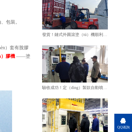
油
、
包裝
。
發貨！鏈式外圓滾塗（tú）機順利發寧波橡膠（jiāo）減（jiǎn）震老客戶
èn）套有脫膠
n）膠機
——
塗
驗收成功！定（dìng）製款自動噴膠機獲橡（xiàng）膠製品客戶（hù）高度認可
QQ谘詢