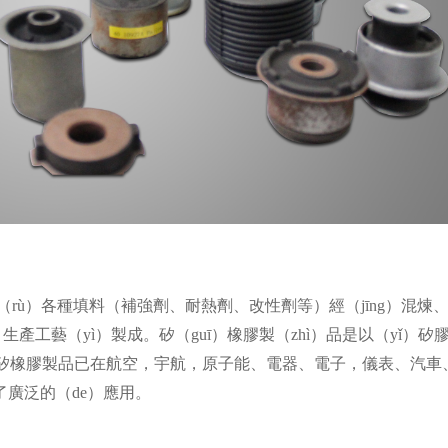
（rù）各種填料（補強劑、耐熱劑、改性劑等）經（jīng）混煉
）生產工藝（yì）製成。矽（guī）橡膠製（zhì）品是以（yǐ）
矽橡膠製品已在航空，宇航，原子能、電器、電子，儀表、汽車
了廣泛的（de）應用。