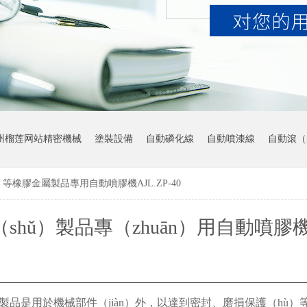
州榴莲网站精密機械
塗裝設備
自動磷化線
自動噴漆線
自動滾（
）等橡膠金屬製品專用自動噴膠機AJL.ZP-40
hǔ）製品專（zhuān）用自動噴膠機AJ
40
製品是用於機械部件（jiàn）外，以達到密封、磨損保護（hù）