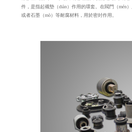
件，是指起襯墊（diàn）作用的環套。在閥門（mén）
或者石墨（mò）等耐腐材料，用於密封作用。