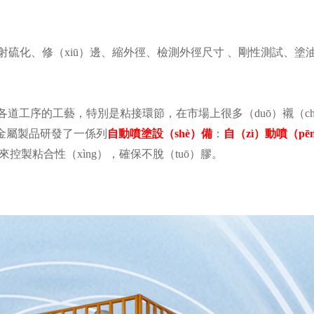
射硫化
、
修（xiū）邊
、
縮外徑
、
檢測外徑尺寸
、
剛性測試
、
塗
）各道工序的工藝，特別是粘接環節，在市場上很多（duō）襯（ch
金屬製品研發了一係列
自動噴塗設（shè）備
：
自（zì）動噴（pē
）來控製粘合性（xìng），確保不脫（tuō）膠。