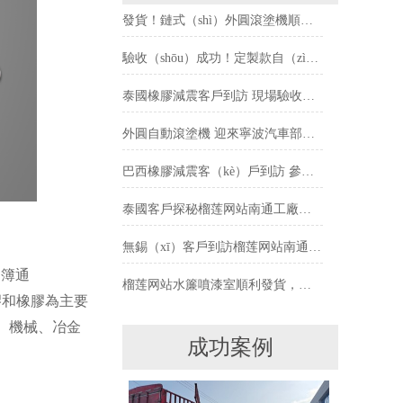
發貨！鏈式（shì）外圓滾塗機順利發寧波橡膠減（jiǎn）震老客戶
驗收（shōu）成功！定製款自（zì）動噴膠機獲橡膠製品客戶高度認可
泰國橡膠減震客戶到訪 現場驗收自動噴膠機PZB40
外圓自動滾塗機 迎來寧波汽車部件老客戶的（de）現場驗（yàn）收
巴西橡膠減震客（kè）戶到訪 參觀（guān）滾膠機、滾塗機（jī）、縮徑（jìng）機
泰國客戶探秘榴莲网站南通工廠（chǎng） 參觀橡膠減震噴膠機PZ20
無錫（xī）客戶到訪榴莲网站南通工廠，滾噴機（jī）打樣圓滿成功
、簿通
榴莲网站水簾噴漆室順利發貨，助力客戶提升塗裝效率
矽膠和橡膠為主要
、機械、冶金
成功案例