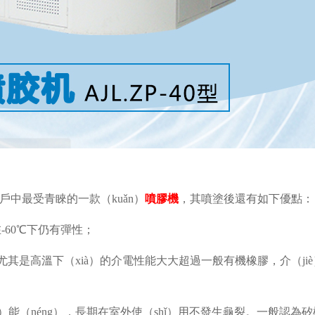
客戶中最受青睞的一款（kuǎn）
噴膠機
，其噴塗後還有如下優點：
-60℃下仍有彈性；
尤其是高溫下（xià）的介電性能大大超過一般有機橡膠，介（jiè
）能（néng），長期在室外使（shǐ）用不發生龜裂。一般認為