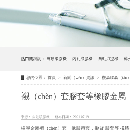
熱門關鍵詞：
自動滾膠機
內孔滾膠機
自動滾塗機
蘇
您的位置：
首頁
>
新聞（wén）資訊
>
襯套膠套（tào
滾筒式（shì）噴塗（tú）設備
減震器縮徑（jìng）機
襯（chèn）套膠套等橡膠金屬（s
來源：
自動噴膠機
發布日期： 2021.07.19
橡膠金屬襯（chèn）套
，
橡膠襯套
，
擺臂
膠
套等
橡膠