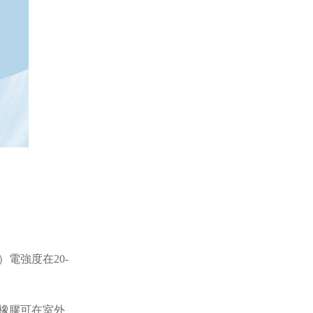
）電強度在20-
矽橡膠可在室外