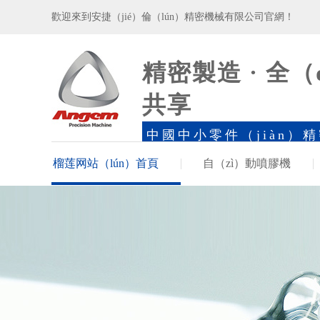
歡迎來到安捷（jié）倫（lún）精密機械有限公司官網！
精密製造 · 全（
共享
中國中小零件（jiàn）
冠領品牌
榴莲网站（lún）首頁
自（zì）動噴膠機
案例·新聞
走進榴莲网站