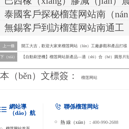
巴西橡（xiàng）膠減（jiǎn）震客
泰國客戶探秘榴莲网站南（nán）通工廠 參觀
無錫客戶到訪榴莲网站南通工（gōng）廠，滾噴機打
上一條
開工大吉，歡迎大家來榴莲网站（lún）工廠參觀和產品打樣
下（xià）一條
【自動刷塗機】榴莲网站新產品—適（shì）合（hé）圓形
本（běn）文標簽：
榴莲网站
網站導
聯係榴莲网站
（dǎo）航
熱 線（xiàn）：
400-990-2688
榴莲网站首頁