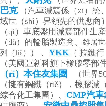
巴克
（汽車減震係（xì）統、
域世（shì）界領先的供應商
（qì）車底盤用減震部件生
（dà）的輪胎製造商、
雄居世
YKK
）
、
（
拉鏈行
列（liè）
（美國亞新科旗下橡膠零部
（rì）本住友集團
（世界5
（擁有鋼鐵（tiě），橡膠減
CMP汽車
綜合化工集團）、
安徽中鼎控股集
供應商
）
、