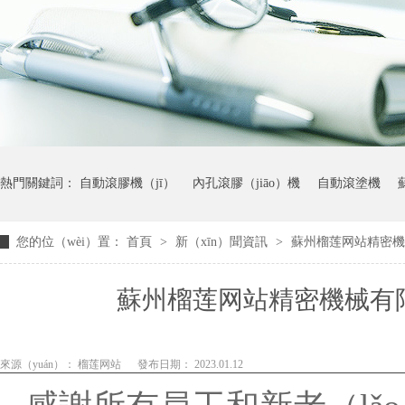
熱門關鍵詞：
自動滾膠機（jī）
內孔滾膠（jiāo）機
自動滾塗機
您的位（wèi）置：
首頁
>
新（xīn）聞資訊
>
蘇州榴莲网站精密機械
自動滾噴機
滾筒式噴塗（tú）設備
減震器縮徑機（jī）
蘇州榴莲网站精密機械有限
來源（yuán）：
榴莲网站
發布日期： 2023.01.12