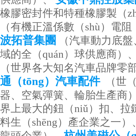
橡膠密封件和特種橡膠製（z
（有機正溫係數（shù）電阻
波拓普集團
（汽車動力底盤
域的全（quán）球供應商）
（世界各大知名汽車品牌零部件
通（tōng）汽車配件
（世（
器、空氣彈簧、輪胎生產商
界上最大的鈕（niǔ）扣、拉
料生（shēng）產企業之一）
杭州美磁公（g
龍頭企業）、