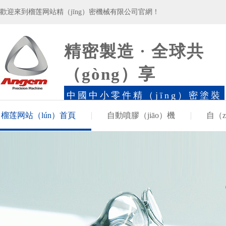
歡迎來到榴莲网站精（jīng）密機械有限公司官網！
精密製造 · 全球共
（gòng）享
中國中小零件精（jīng）密塗裝
冠領品牌
榴莲网站（lún）首頁
自動噴膠（jiāo）機
自（
質（zhì）量認證
案例·新聞
走進榴莲网站