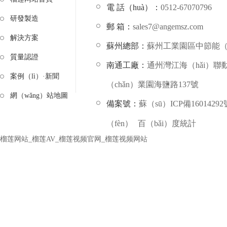
電 話（huà）：
0512-67070796
研發製造
郵 箱：
sales7@angemsz.com
解決方案
蘇州總部：
蘇州工業園區中節能（
質量認證
南通工廠：
通州灣江海（hǎi）
案例（lì）·新聞
（chǎn）業園海鹽路137號
網（wǎng）站地圖
備案號：
蘇（sū）ICP備16014292
（fèn）
百（bǎi）度統計
榴莲网站_榴莲AV_榴莲视频官网_榴莲视频网站