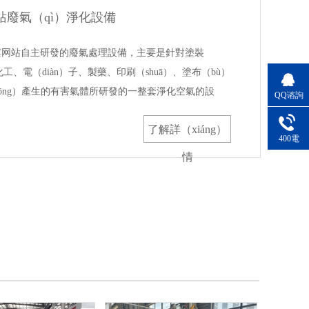
站廢氣（qì）淨化設備
是榴莲网站自主研發的廢氣處理設備，主要是針對塗裝
化工、電（diàn）子、製藥、印刷（shuā）、塗布（bù）
zhōng）產生的有害氣體所研發的一整套淨化空氣的設
QQ谘詢
了解詳（xiáng）
400電
（diàn）話
情