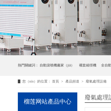
熱門關鍵詞：
自動滾噴機廠家（jiā）
襯套縮徑機
全自
您（nín）的位置：
首頁
>
產品頻道
>
廢氣處理設備
廢氣處理
榴莲网站產品中心