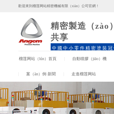
歡迎來到榴莲网站精密機械有限（xiàn）公司官網！
精密製造（zào）
共享
中國中小零件精密塗裝冠
榴莲网站（lún）首頁
自動噴膠（jiāo）機
案（àn）例·新聞
走進榴莲网站