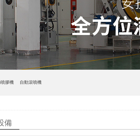
動噴膠機
自動滾噴機
設備