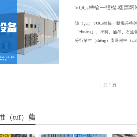
VOCs轉輪一體機-榴莲网
該（gāi）VOCs轉輪一體機
（zhuāng）、塗料、油墨、石油
等行業生（shēng）產過程中（
備，通過特（tè）殊的工藝…
共 1 頁
推（tuī）薦