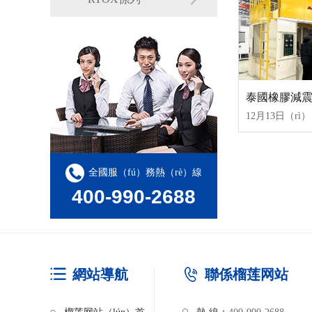
全國服（fú）務熱（rè）線
400-990-2688
網站導航
聯係榴莲网站