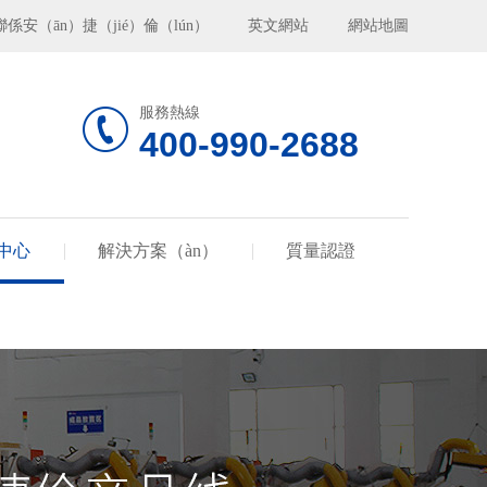
聯係安（ān）捷（jié）倫（lún）
英文網站
網站地圖
服務熱線
400-990-2688
）中心
解決方案（àn）
質量認證