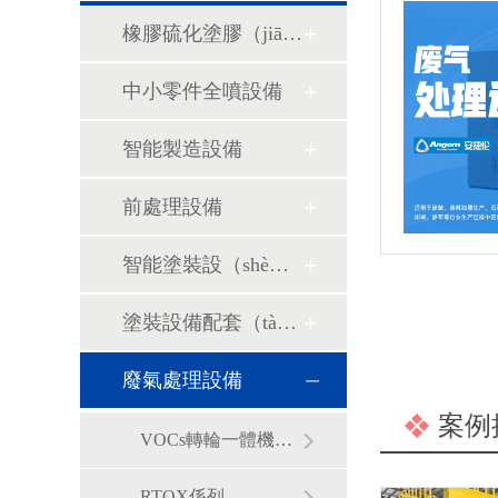
橡膠硫化塗膠（jiāo）設備
中小零件全噴設備
智能製造設備
前處理設備
智能塗裝設（shè）備
塗裝設備配套（tào）產品
廢氣處理設備
案例
VOCs轉輪一體機（jī）
RTOX係列