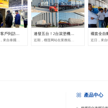
泰國橡膠減震客戶到訪 現場驗收自動噴膠機PZB40
連發五台！2台滾塗機（jī）、3台噴膠機同（tóng）時發安徽橡塑客戶
12月13日（rì），來自泰國的知名（míng）汽車橡膠減震客戶——普洛斯派專程到訪安（ān）捷倫位於江蘇南通的生（shēng）產基地，對設備PZB40-ZYL132S38自動噴膠（jiāo）機進行現場（chǎng）驗收。普洛斯派是世界最大的輪胎（tāi）製造商（shāng），其（qí）橡膠業及輪胎業位（wèi）居世界前列，在（zài）全（quán）球有一百多家工廠，其主要客戶有法拉利、威廉姆（mǔ）斯、豐田、米德蘭、超級亞久裏等，對設備的要求極為嚴格。
近期，榴莲网站在業務拓（tuò）展中取得重要進展，成功向安徽的一家橡塑（sù）製品客戶連續（xù）交付（fù）5台先進設備。此次交付設備涵蓋2台自動滾塗機與3台自動噴膠機（jī），該（gāi）客（kè）戶是榴莲网站多年的老客戶，之前也采購了（le）多台榴莲网站的自動（dòng）滾噴機、自動（dòng）噴膠機、內孔自（zì）動滾膠機、外圓自動滾塗機等設備用於汽車減震件襯套（tào）的塗裝，充分彰（zhāng）顯安（ān）捷倫在橡塑製品加工設備領域的強大實（shí）力與卓越服務能力。
產品中心