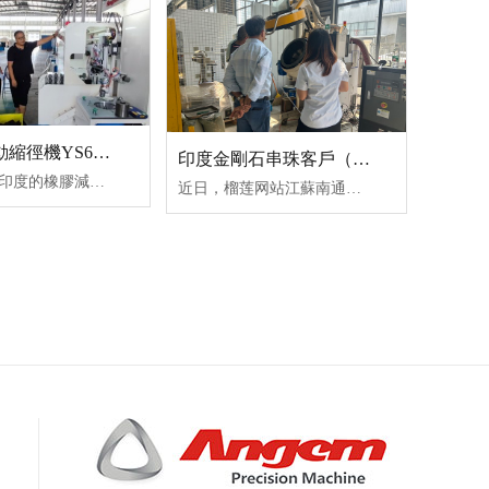
襯套全自動縮徑機YS63 迎印度橡膠減震客戶現場驗收
印度金剛石串珠客戶（hù）到訪（fǎng）榴莲网站 驗收自動滾噴（pēn）機R55
近日，來自印度的橡膠減震客戶蒞臨榴莲网站江蘇南通生產基地，對襯套（tào）全自動縮徑機進行實地驗收。此次驗收意義重大，榴莲网站各（gè）部門（mén）高度重視，協同配合以（yǐ）確保驗收順利進行。
近日，榴莲网站江蘇南通工（gōng）廠迎來了遠（yuǎn）方貴客——印（yìn）度OptimaDiamondTools的代表。他們此行專程前來驗收榴莲网站自動（dòng）滾噴機R55用於公司金剛石串珠的噴塗，這一場景不僅是一（yī）次商務會麵，更是（shì）中印（yìn）製造業攜手探索工藝升級（jí）的（de）生動縮（suō）影。