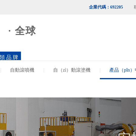
企業代碼：692205
 · 全球
領品牌
自動滾噴機
自（zì）動滾塗機
產品（pǐn