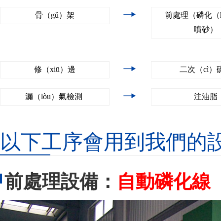
骨（gǔ）架
前處理（磷化（h
噴砂）
修（xiū）邊
二次（cì）
漏（lòu）氣檢測
注油脂
以下工序會用到我們的
前處理設備：
自動磷化線