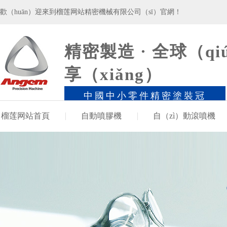
歡（huān）迎來到榴莲网站精密機械有限公司（sī）官網！
精密製造 · 全球（qi
享（xiǎng）
中國中小零件精密塗裝冠
（guàn）領品牌
榴莲网站首頁
自動噴膠機
自（zì）動滾噴機
案例·新聞
走進榴莲网站（lún）