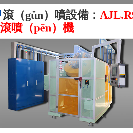
滾（gǔn）噴設備：
AJL.
滾噴（pēn）機