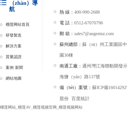
（zhàn）導
航
熱 線：
400-990-2688
電 話：
0512-67070796
榴莲网站首頁
郵 箱：
sales7@angemsz.com
研發製造
蘇州總部：
蘇（sū）州工業園區
解決方案
園30棟
質量認證
南通工廠：
通州灣江海聯動開發示
案例·新聞
海鹽（yán）路137號
網站地圖
備（bèi）案號：
蘇ICP備1601429
股份
百度統計
榴莲网站_榴莲AV_榴莲视频官网_榴莲视频网站