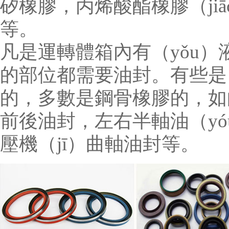
矽橡膠，丙烯酸酯橡膠（ji
等。
凡是運轉體箱內有（yǒu
的部位都需要油封。有些是（
的，多數是鋼骨橡膠的，如曲
前後油封，左右半軸油（y
壓機（jī）曲軸油封等。