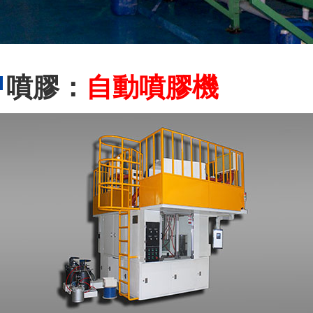
噴膠：
自動噴膠機